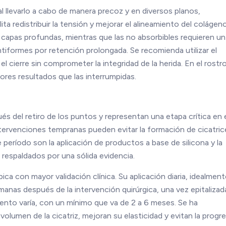
al llevarlo a cabo de manera precoz y en diversos planos,
a redistribuir la tensión y mejorar el alineamiento del colágeno
s capas profundas, mientras que las no absorbibles requieren un
ntiformes por retención prolongada. Se recomienda utilizar el
l cierre sin comprometer la integridad de la herida. En el rostro
res resultados que las interrumpidas.
s del retiro de los puntos y representan una etapa crítica en 
intervenciones tempranas pueden evitar la formación de cicatric
 período son la aplicación de productos a base de silicona y la
 respaldados por una sólida evidencia.
ópica con mayor validación clínica. Su aplicación diaria, idealmen
emanas después de la intervención quirúrgica, una vez epitalizad
iento varía, con un mínimo que va de 2 a 6 meses. Se ha
umen de la cicatriz, mejoran su elasticidad y evitan la progr