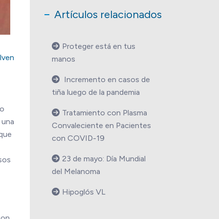
Artículos relacionados
Proteger está en tus
lven
manos
Incremento en casos de
tiña luego de la pandemia
to
Tratamiento con Plasma
á una
Convaleciente en Pacientes
 que
con COVID-19
23 de mayo: Día Mundial
rsos
del Melanoma
Hipoglós VL
con