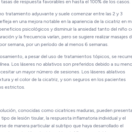
n tasas de respuesta favorables en hasta el 100% de los casos.
mo tratamiento adyuvante y suele comenzar entre las 2 y 3
efleja en una mejora notable en la apariencia de la cicatriz en 
eneficios psicológicos y disminuir la ansiedad tanto del niño
ación y la frecuencia varían, pero se sugiere realizar masajes 
s por semana, por un período de al menos 6 semanas.
osamiento, a pesar del uso de tratamientos tópicos, se recurre
línea. Los láseres no ablativos son preferidos debido a su meno
cesitar un mayor número de sesiones. Los láseres ablativos
ura y el color de la cicatriz, y son seguros en los pacientes
os estrictos.
volución, conocidas como cicatrices maduras, pueden presenta
ipo de lesión tisular, la respuesta inflamatoria individual y el
se de manera particular al subtipo que haya desarrollado el