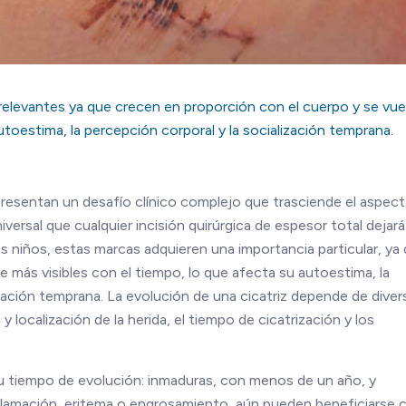
 relevantes ya que crecen en proporción con el cuerpo y se vue
utoestima, la percepción corporal y la socialización temprana.
epresentan un desafío clínico complejo que trasciende el aspec
ersal que cualquier incisión quirúrgica de espesor total dejar
los niños, estas marcas adquieren una importancia particular, ya
 más visibles con el tiempo, lo que afecta su autoestima, la
zación temprana. La evolución de una cicatriz depende de dive
 y localización de la herida, el tiempo de cicatrización y los
 su tiempo de evolución: inmaduras, con menos de un año, y
nflamación, eritema o engrosamiento, aún pueden beneficiarse 