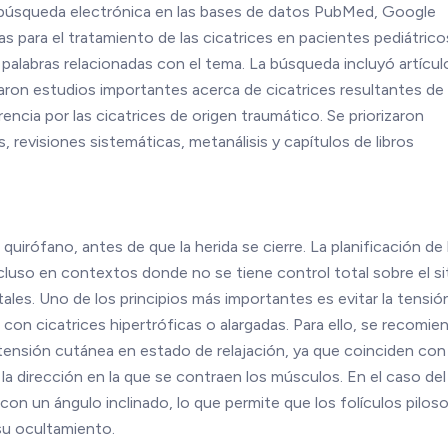
na búsqueda electrónica en las bases de datos PubMed, Google
s para el tratamiento de las cicatrices en pacientes pediátrico
 palabras relacionadas con el tema. La búsqueda incluyó artícul
aron estudios importantes acerca de cicatrices resultantes de
ncia por las cicatrices de origen traumático. Se priorizaron
, revisiones sistemáticas, metanálisis y capítulos de libros
quirófano, antes de que la herida se cierre. La planificación de 
incluso en contextos donde no se tiene control total sobre el si
tales. Uno de los principios más importantes es evitar la tensió
 con cicatrices hipertróficas o alargadas. Para ello, se recomie
e tensión cutánea en estado de relajación, ya que coinciden con 
 la dirección en la que se contraen los músculos. En el caso del
con un ángulo inclinado, lo que permite que los folículos pilos
 su ocultamiento.