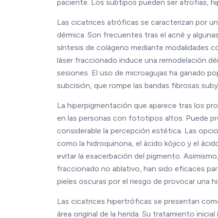
paciente. Los subtipos pueden ser atrofias, hi
Las cicatrices atróficas se caracterizan por u
dérmica. Son frecuentes tras el acné y algunas
síntesis de colágeno mediante modalidades como
láser fraccionado induce una remodelación dé
sesiones. El uso de microagujas ha ganado popul
subcisión, que rompe las bandas fibrosas suby
La hiperpigmentación que aparece tras los pr
en las personas con fototipos altos. Puede pr
considerable la percepción estética. Las opc
como la hidroquinona, el ácido kójico y el ácid
evitar la exacerbación del pigmento. Asimismo
fraccionado no ablativo, han sido eficaces pa
pieles oscuras por el riesgo de provocar una 
Las cicatrices hipertróficas se presentan com
área original de la herida. Su tratamiento inici