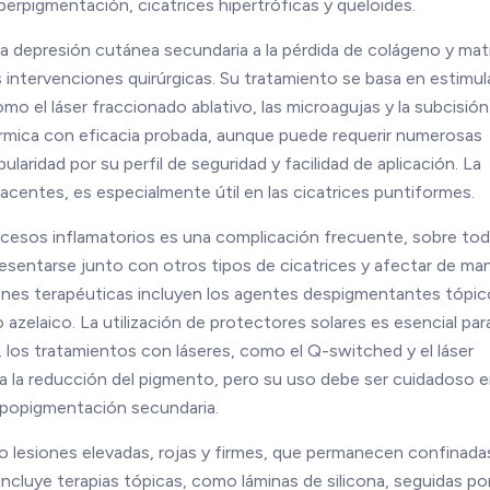
perpigmentación, cicatrices hipertróficas y queloides.
na depresión cutánea secundaria a la pérdida de colágeno y mat
 intervenciones quirúrgicas. Su tratamiento se basa en estimula
 el láser fraccionado ablativo, las microagujas y la subcisión.
rmica con eficacia probada, aunque puede requerir numerosas
aridad por su perfil de seguridad y facilidad de aplicación. La
acentes, es especialmente útil en las cicatrices puntiformes.
ocesos inflamatorios es una complicación frecuente, sobre to
esentarse junto con otros tipos de cicatrices y afectar de ma
iones terapéuticas incluyen los agentes despigmentantes tópi
o azelaico. La utilización de protectores solares es esencial par
, los tratamientos con láseres, como el Q-switched y el láser
ra la reducción del pigmento, pero su uso debe ser cuidadoso e
hipopigmentación secundaria.
o lesiones elevadas, rojas y firmes, que permanecen confinadas
al incluye terapias tópicas, como láminas de silicona, seguidas po