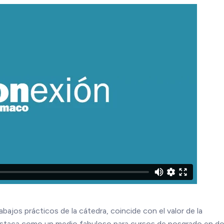
abajos prácticos de la cátedra, coincide con el valor de la
 destaca como un medio fabuloso para cursos de posgrado en d