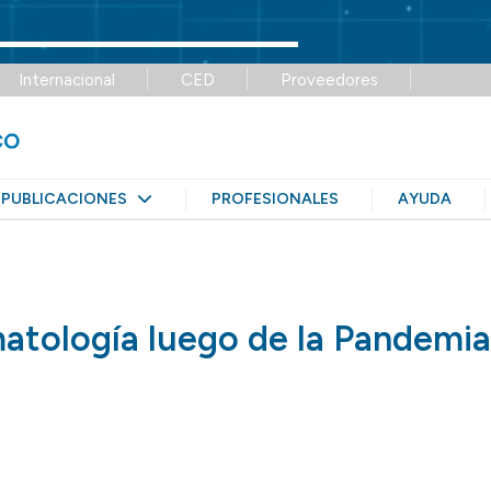
s 100 años de historia.
Internacional
CED
Proveedores
PUBLICACIONES
PROFESIONALES
AYUDA
atología luego de la Pandemia