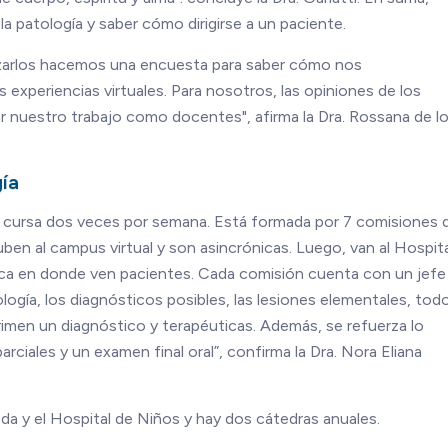
a patología y saber cómo dirigirse a un paciente.
alizarlos hacemos una encuesta para saber cómo nos
xperiencias virtuales. Para nosotros, las opiniones de los
 nuestro trabajo como docentes", afirma la Dra. Rossana de l
ía
e cursa dos veces por semana. Está formada por 7 comisiones 
ben al campus virtual y son asincrónicas. Luego, van al Hospita
tica en donde ven pacientes. Cada comisión cuenta con un jefe
tología, los diagnósticos posibles, las lesiones elementales, todo
imen un diagnóstico y terapéuticas. Además, se refuerza lo
ciales y un examen final oral”, confirma la Dra. Nora Eliana
da y el Hospital de Niños y hay dos cátedras anuales.