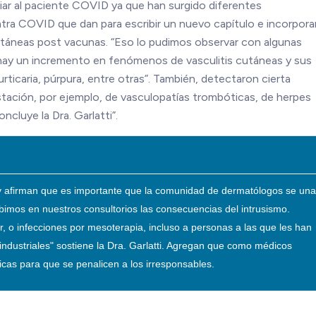
iar al paciente COVID ya que han surgido diferentes
tra COVID que dan para escribir un nuevo capítulo e incorporar
táneas post vacunas. “Eso lo pudimos observar con algunas
, “hay un incremento en fenómenos de vasculitis cutáneas y sus
rticaria, púrpura, entre otras”. También, detectaron cierta
estación, por ejemplo, de vasculopatías trombóticas, de herpes
cluye la Dra. Garlatti”.
o y afirman que es importante que la comunidad de dermatólogos se una
bimos en nuestros consultorios las consecuencias del intrusismo.
 o infecciones por mesoterapia, incluso a personas a las que les han
industriales" sostiene la Dra. Garlatti. Agregan que como médicos
ticas para que se penalicen a los irresponsables.