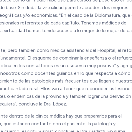
 base. Sin duda, la virtualidad permite acceder a los mejores
geográficas y/o económicas. "En el caso de la Diplomatura, que
fesionales referentes de cada capítulo. Tenemos médicos de
la virtualidad hemos tenido acceso a lo mejor de lo mejor de c
te, pero también como médica asistencial del Hospital, el ret
 fundamental. El esquema de combinar la enseñanza o el refuer
 práctica en los consultorios es un esquema muy positivo” y agre
e a nosotros como docentes guiarlos en lo que respecta a cómo
cimiento de las patologías más frecuentes que llegan a nuestr
practicantado rural. Ellos van a tener que reconocer las lesione
ntes o endémicas de la provincia y también lograr una derivación
equiera”, concluye la Dra. López.
te dentro de la clínica médica hay que prepararlos para el
, que estar en contacto con el paciente, la patología y
cuerpo, espíritu y alma”. concluye la Dra. Garlatti. En suma,