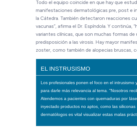
Todo el equipo coincide en que hay que estud
manifestaciones dermatológicas pre, post e in
la Cátedra. También detectaron reacciones cu
vacunas”, afirma el Dr. Espíndola. Y continúa
variantes clínicas, que son muchas formas de u
predisposición a las virosis. Hay mayor manif
zoster, como también de alopecias bruscas, con
EL INSTRUSISMO
Los profesionales ponen el foco en el intrusism
para darle más relevancia al tema. "Nosotros reci
Atendemos a pacientes con quemaduras por láser,
inyectado productos no aptos, como las siliconas 
dermatólogos es vital visualizar estas malas prác