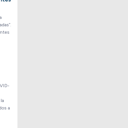
a
adas”.
entes
OVID-
la
dos a