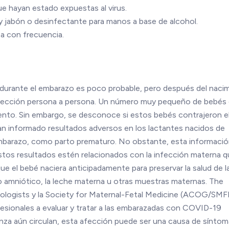
e hayan estado expuestas al virus.
y jabón o desinfectante para manos a base de alcohol.
asa con frecuencia.
o durante el embarazo es poco probable, pero después del naci
 infección persona a persona. Un número muy pequeño de bebés 
iento. Sin embargo, se desconoce si estos bebés contrajeron el
an informado resultados adversos en los lactantes nacidos de
mbarazo, como parto prematuro. No obstante, esta informació
estos resultados estén relacionados con la infección materna 
e el bebé naciera anticipadamente para preservar la salud de l
do amniótico, la leche materna u otras muestras maternas. The
ologists y la Society for Maternal-Fetal Medicine (ACOG/SM
fesionales a evaluar y tratar a las embarazadas con COVID-19
uenza aún circulan, esta afección puede ser una causa de sínto