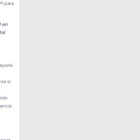
FM para
l en
tal
ayoría
za si
 más
ancia.
tocar