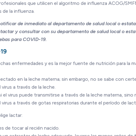
 profesionales que utilicen el algoritmo de influenza ACOG/SM
 de la influenza.
ificar de inmediato al departamento de salud local o estata
ctar y consultar con su departamento de salud local o esta
uebas para COVID-19.
-19
chas enfermedades y es la mejor fuente de nutrición para la m
ectado en la leche materna; sin embargo, no se sabe con certe
irus a través de la leche.
i el virus puede transmitirse a través de la leche materna, sino
 virus a través de gotas respiratorias durante el período de lact
ige lactar:
es de tocar al recién nacido.
on un extractor de leche adecuado, lavarse las manos antes de 