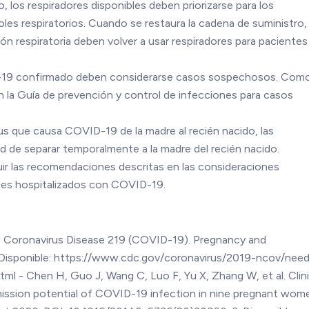
 los respiradores disponibles deben priorizarse para los
es respiratorios. Cuando se restaura la cadena de suministro, 
n respiratoria deben volver a usar respiradores para paciente
19 confirmado deben considerarse casos sospechosos. Como 
 la Guía de prevención y control de infecciones para casos
irus que causa COVID-19 de la madre al recién nacido, las
ad de separar temporalmente a la madre del recién nacido.
uir las recomendaciones descritas en las consideraciones
ntes hospitalizados con COVID-19.
n. Coronavirus Disease 219 (COVID-19). Pregnancy and
0. Disponible: https://www.cdc.gov/coronavirus/2019-ncov/nee
l - Chen H, Guo J, Wang C, Luo F, Yu X, Zhang W, et al. Clini
nsmission potential of COVID-19 infection in nine pregnant wome