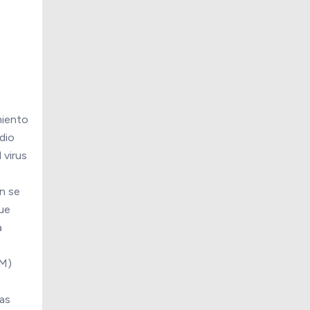
miento
dio
 virus
n se
que
a
FM)
mas