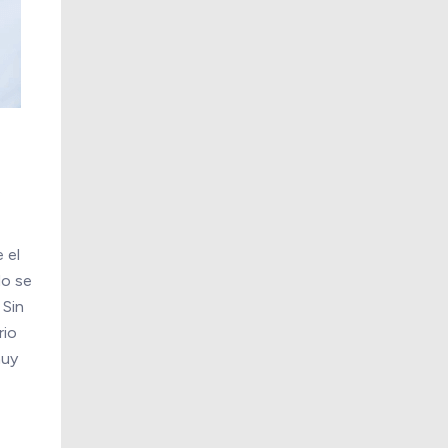
.
 el
do se
 Sin
rio
muy