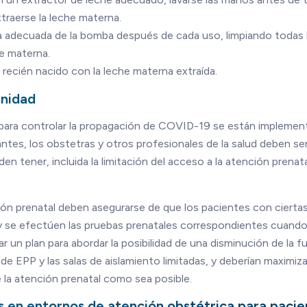
raerse la leche materna.
za adecuada de la bomba después de cada uso, limpiando todas 
e materna.
l recién nacido con la leche materna extraída.
unidad
 para controlar la propagación de COVID-19 se están impleme
ntes, los obstetras y otros profesionales de la salud deben se
 tener, incluida la limitación del acceso a la atención prenat
ión prenatal deben asegurarse de que los pacientes con cierta
 y se efectúen las pruebas prenatales correspondientes cuand
r un plan para abordar la posibilidad de una disminución de la f
de EPP y las salas de aislamiento limitadas, y deberían maximiza
 la atención prenatal como sea posible.
s en entornos de atención obstétrica para pacie