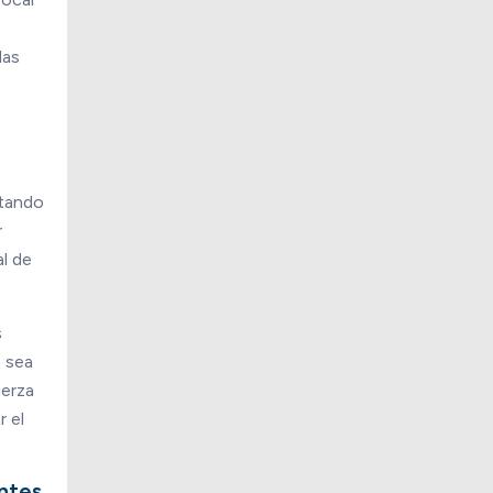
las
ntando
r
al de
s
o sea
uerza
r el
ntes