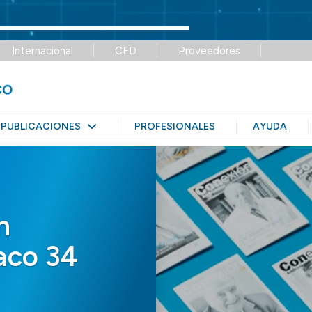
Internacional
CED
Proveedores
PUBLICACIONES
PROFESIONALES
AYUDA
n
aco 34