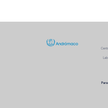
Cent
Lab
Para