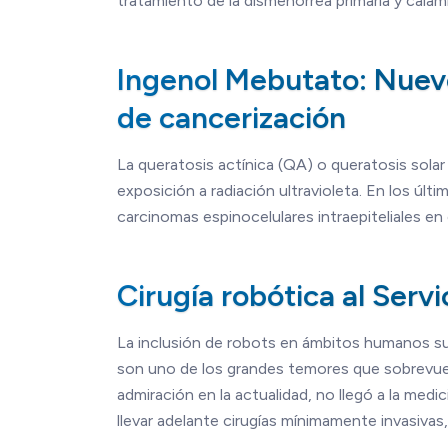
tratamiento de la dismenorrea primaria y cala
Ingenol Mebutato: Nuevo
de cancerización
La queratosis actínica (QA) o queratosis sola
exposición a radiación ultravioleta. En los úl
carcinomas espinocelulares intraepiteliales en
Cirugía robótica al Servi
La inclusión de robots en ámbitos humanos sue
son uno de los grandes temores que sobrevuela
admiración en la actualidad, no llegó a la medi
llevar adelante cirugías mínimamente invasivas,