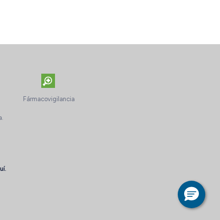
Fármacovigilancia
a.
uí.