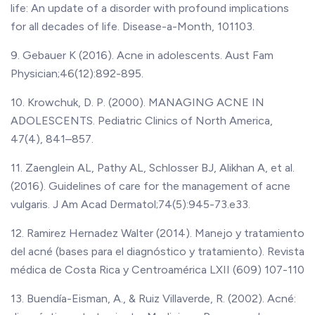
life: An update of a disorder with profound implications
for all decades of life. Disease-a-Month, 101103.
9. Gebauer K (2016). Acne in adolescents. Aust Fam
Physician;46(12):892-895.
10. Krowchuk, D. P. (2000). MANAGING ACNE IN
ADOLESCENTS. Pediatric Clinics of North America,
47(4), 841–857.
11. Zaenglein AL, Pathy AL, Schlosser BJ, Alikhan A, et al.
(2016). Guidelines of care for the management of acne
vulgaris. J Am Acad Dermatol;74(5):945-73.e33.
12. Ramirez Hernadez Walter (2014). Manejo y tratamiento
del acné (bases para el diagnóstico y tratamiento). Revista
médica de Costa Rica y Centroamérica LXII (609) 107-110
13. Buendía-Eisman, A., & Ruiz Villaverde, R. (2002). Acné: