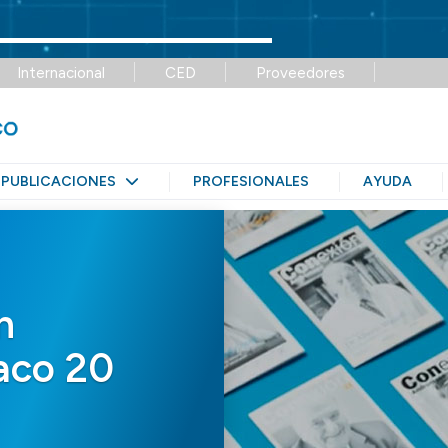
Internacional
CED
Proveedores
PUBLICACIONES
PROFESIONALES
AYUDA
n
aco 20